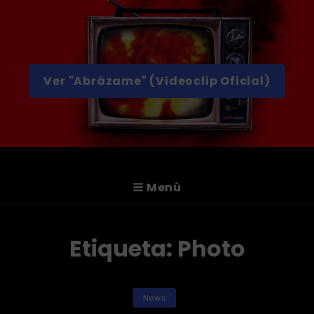
Ver "Abrázame" (Videoclip Oficial)
A T T I C A
Menú
¡Hola! Somos ATTICA, Un Grupo De Rock
Alternativo De Valencia.
Etiqueta:
Photo
Categorías
News