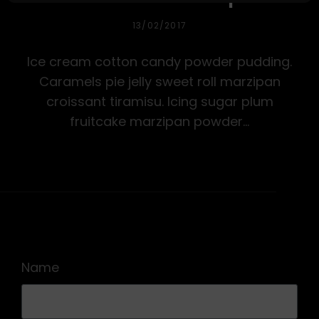
PUBLICADA
13/02/2017
EL
Ice cream cotton candy powder pudding.
Caramels pie jelly sweet roll marzipan
croissant tiramisu. Icing sugar plum
fruitcake marzipan powder…
Name