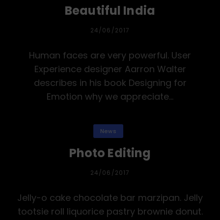
Beautiful India
PUBLICADA
24/06/2017
EL
Human faces are very powerful. User
Experience designer Aarron Walter
describes in his book Designing for
Emotion why we appreciate…
Categorías
News
Photo Editing
PUBLICADA
24/06/2017
EL
Jelly-o cake chocolate bar marzipan. Jelly
tootsie roll liquorice pastry brownie donut.