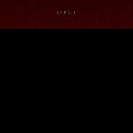
SCROLL
ernativo De Valencia.
YOUTUBE
INSTAGRAM
TWITTER
Etiqueta:
Landscape
Categorías
Photography