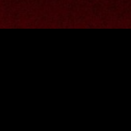
A T T I C A
¡Hola! Somos ATTICA, Un Grupo De Rock Alt
SPOTIFY